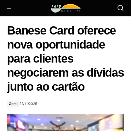
Banese Card oferece nova oportunidade para clientes
negociarem as dívidas junto ao cartão
Banese Card oferece
nova oportunidade
para clientes
negociarem as dívidas
junto ao cartão
Geral
22/11/2025