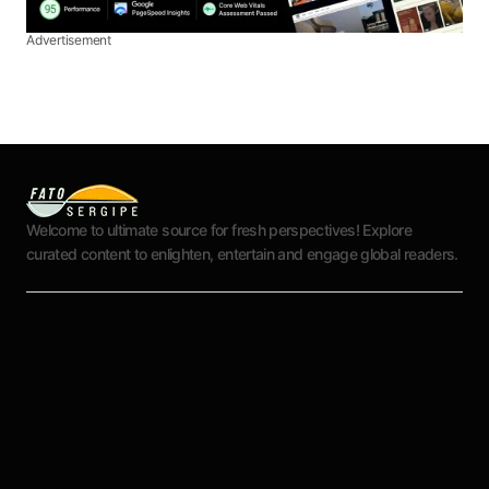
Advertisement
Welcome to ultimate source for fresh perspectives! Explore
curated content to enlighten, entertain and engage global readers.
Aracaju
Interior
Política
Cultura
Esportes
Editorial