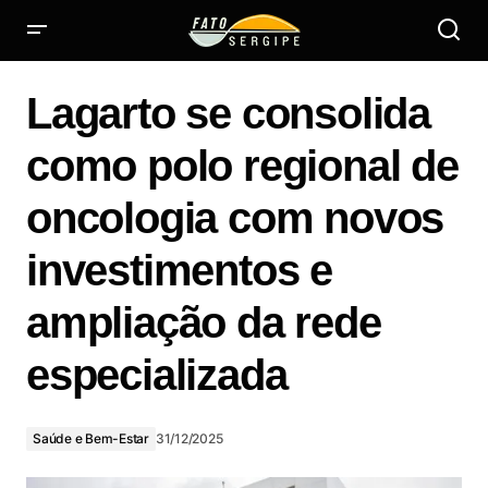
Lagarto se consolida como polo regional de oncologia com
novos investimentos e ampliação da rede especializada
Lagarto se consolida
como polo regional de
oncologia com novos
investimentos e
ampliação da rede
especializada
Saúde e Bem-Estar
31/12/2025