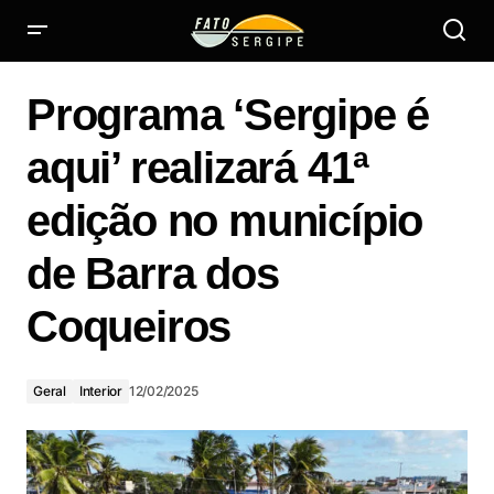
Programa ‘Sergipe é aqui’ realizará 41ª edição no
município de Barra dos Coqueiros
Programa ‘Sergipe é
aqui’ realizará 41ª
edição no município
de Barra dos
Coqueiros
Geral
Interior
12/02/2025