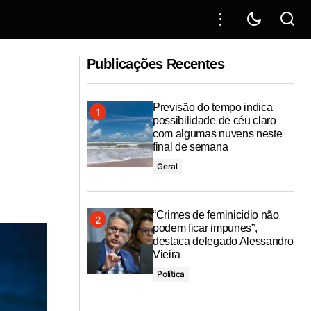
“Assumimos a Prefeitura com o desafio
rf Festival
de reconstruir Propriá”, afirma Luciano
Publicações Recentes
de Menininha
Previsão do tempo indica
possibilidade de céu claro
com algumas nuvens neste
final de semana
Geral
“Crimes de feminicídio não
podem ficar impunes”,
destaca delegado Alessandro
Vieira
Política