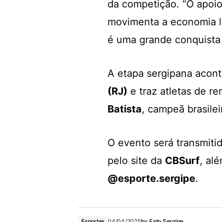
da competição. “O apoio
movimenta a economia l
é uma grande conquista 
A etapa sergipana acont
(RJ)
e traz atletas de 
Batista
, campeã brasilei
O evento será transmiti
pelo site da
CBSurf
, al
@esporte.sergipe
.
Esportes
04/04/2025
by
Fato Sergipe