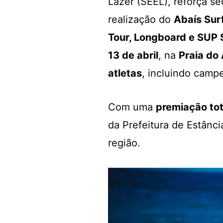
Lazer (SEEL), reforça s
realização do
Abaís Surf
Tour, Longboard e SUP 
13 de abril
, na
Praia do 
atletas
, incluindo camp
Com uma
premiação tot
da Prefeitura de Estânci
região.