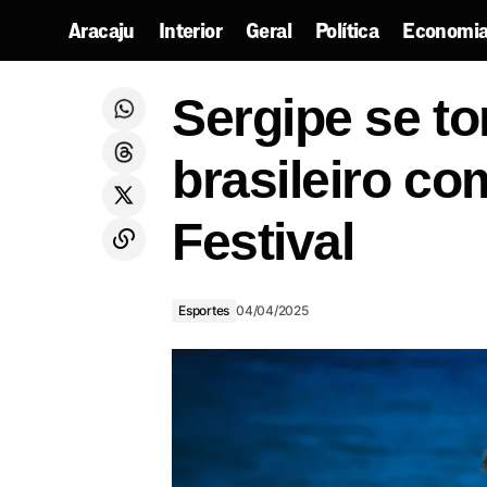
Aracaju
Interior
Geral
Política
Economia
Operação combate fraudes
Ser
Esportes
Sergipe se to
previdenciárias em Sergipe
brasileiro co
Festival
Esportes
04/04/2025