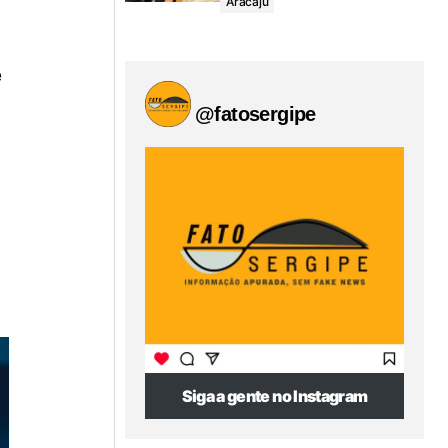
Aracaju
e
0
@fatosergipe
Siga a gente no Instagram