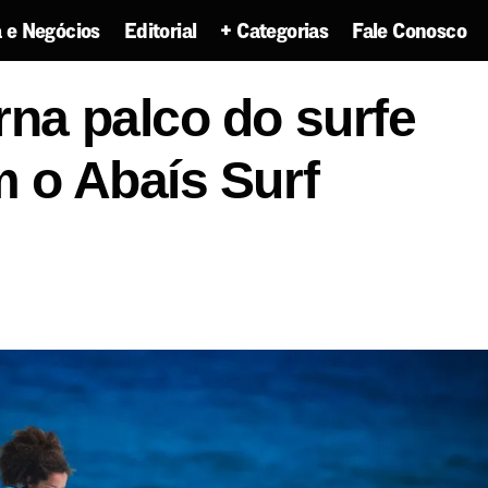
 e Negócios
Editorial
+ Categorias
Fale Conosco
gipe se torna palco do surfe brasileiro com o Abaís Su
rna palco do surfe
m o Abaís Surf