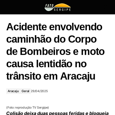
Acidente envolvendo caminhão do Corpo de Bombeiros e
moto causa lentidão no trânsito em Aracaju
Acidente envolvendo
caminhão do Corpo
de Bombeiros e moto
causa lentidão no
trânsito em Aracaju
Aracaju
Geral
29/04/2025
(Foto: reprodução TV Sergipe)
Colisão deixa duas pessoas feridas e bloqueia