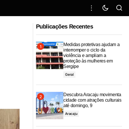
 Itabaiana em
Prefeitura inicia construção da nova UPA
24h da Barra dos Coqueiros com
Publicações Recentes
investimento superior a R$ 4 milhões
Medidas protetivas ajudam a
interromper o ciclo da
violência e ampliam a
proteção às mulheres em
Sergipe
Geral
Descubra Aracaju movimenta
cidade com atrações culturais
até domingo, 9
Aracaju