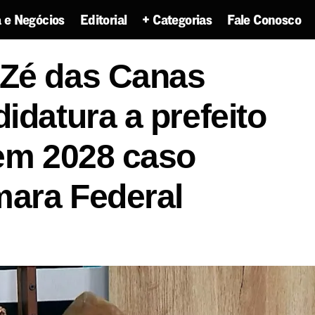
 e Negócios
Editorial
+ Categorias
Fale Conosco
 de Zé das Canas descarta candidatura a prefeito de
 Zé das Canas
so chegue à Câmara Federal
idatura a prefeito
 em 2028 caso
ara Federal