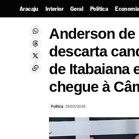
Aracaju
Interior
Geral
Política
Economia
Anderson
Governo de Sergipe orienta público
sobre o que pode ou não levar para o
Política
Anderson de
2028 ca
Arraiá do Povo e a Vila do Forró
descarta cand
de Itabaiana
chegue à Câm
Política
29/05/2026