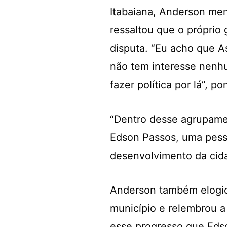
Itabaiana, Anderson men
ressaltou que o próprio 
disputa. “Eu acho que 
não tem interesse nenhu
fazer política por lá”, po
“Dentro desse agrupamen
Edson Passos, uma pess
desenvolvimento da cida
Anderson também elogio
município e relembrou a 
esse progresso que Edso