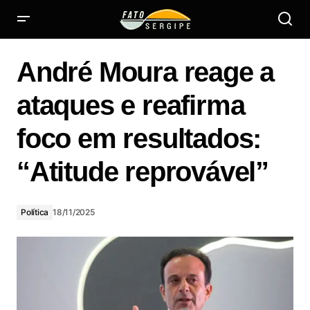
André Moura reage a ataques e reafirma foco em
resultados: “Atitude reprovável”
André Moura reage a
ataques e reafirma
foco em resultados:
“Atitude reprovável”
Política
18/11/2025