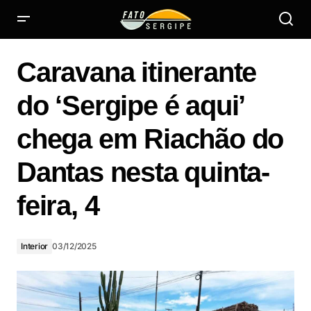
Caravana itinerante do ‘Sergipe é aqui’ chega em Riachão
do Dantas nesta quinta-feira, 4
Caravana itinerante
do ‘Sergipe é aqui’
chega em Riachão do
Dantas nesta quinta-
feira, 4
Interior
03/12/2025