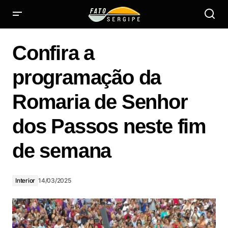
Confira a programação da Romaria de Senhor dos Passos
neste fim de semana
Confira a
programação da
Romaria de Senhor
dos Passos neste fim
de semana
Interior
14/03/2025