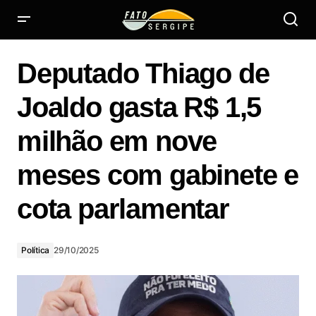
Star
Deputado Thiago de
serg
é
Joaldo gasta R$ 1,5
reco
entre
Deputado Thiago de Joaldo gasta R$ 1,5 milhão em nove
milhão em nove
as
meses com gabinete e cota parlamentar
100
meses com gabinete e
mais
prom
cota parlamentar
do
país
Política
29/10/2025