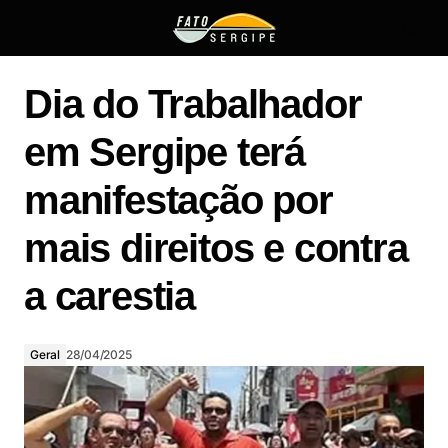
Dia do Trabalhador em Sergipe terá manifestação por
mais direitos e contra a carestia
Dia do Trabalhador
em Sergipe terá
manifestação por
mais direitos e contra
a carestia
Geral
28/04/2025