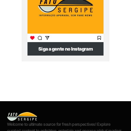
Siga a gente no Instagram
Welcome to ultimate source for fresh perspectives! Explore
curated content to enlighten, entertain and engage global readers.