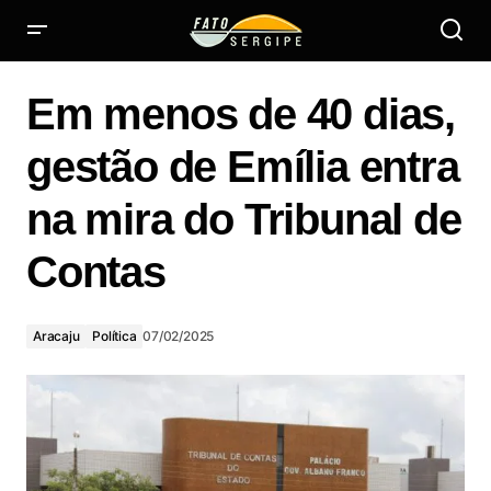
Em menos de 40 dias, gestão de Emília entra na mira do
Tribunal de Contas
Em menos de 40 dias,
gestão de Emília entra
na mira do Tribunal de
Contas
Aracaju
Política
07/02/2025