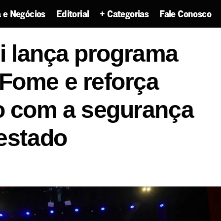
 e Negócios
Editorial
+ Categorias
Fale Conosco
idieri lança programa Sergipe Sem Fome e reforça c
ri lança programa
ça alimentar no estado
Fome e reforça
 com a segurança
 estado