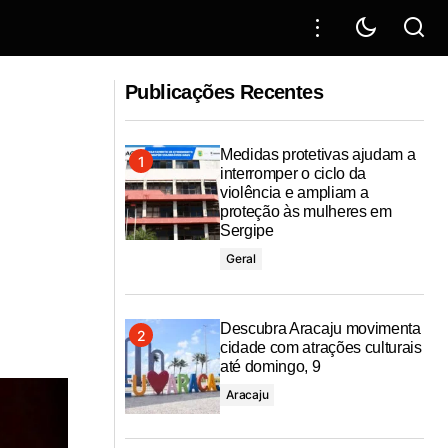
Secretaria de Estado da Assistência
ompromisso com
Social abre inscrições para os
Publicações Recentes
programas CMais Cidadania e CMais
Gestante
Medidas protetivas ajudam a
interromper o ciclo da
violência e ampliam a
proteção às mulheres em
Sergipe
Geral
Descubra Aracaju movimenta
cidade com atrações culturais
até domingo, 9
Aracaju