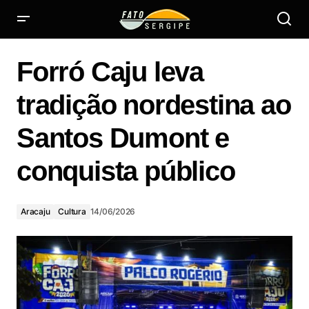
Forró Caju leva tradição nordestina ao Santos Dumont e
conquista público
Forró Caju leva
tradição nordestina ao
Santos Dumont e
conquista público
Aracaju
Cultura
14/06/2026