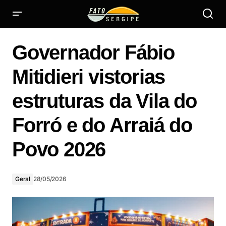
Governador Fábio Mitidieri vistorias estruturas da Vila do
Forró e do Arraiá do Povo 2026
Governador Fábio
Mitidieri vistorias
estruturas da Vila do
Forró e do Arraiá do
Povo 2026
Geral
28/05/2026