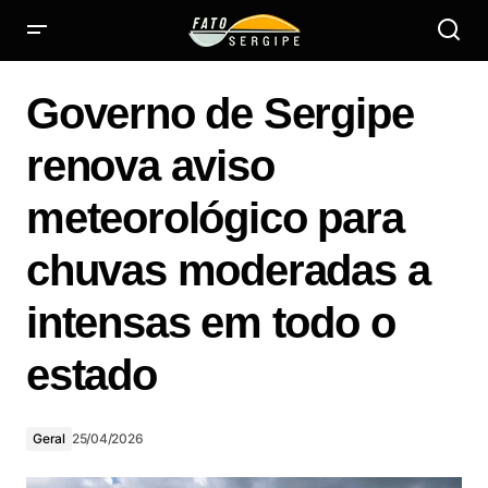
Governo de Sergipe renova aviso meteorológico para
chuvas moderadas a intensas em todo o estado
Governo de Sergipe
renova aviso
meteorológico para
chuvas moderadas a
intensas em todo o
estado
Geral
25/04/2026