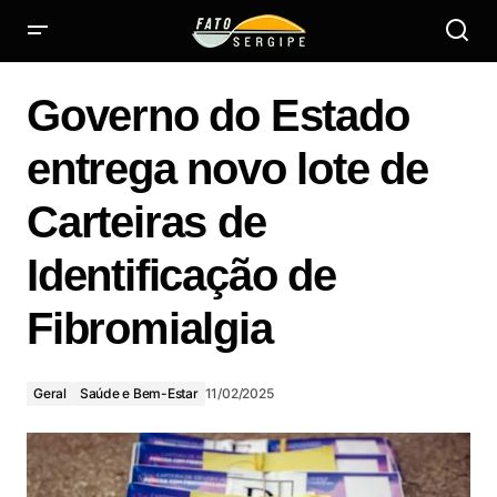
Governo do Estado entrega novo lote de Carteiras de
Identificação de Fibromialgia
Governo do Estado
entrega novo lote de
Carteiras de
Identificação de
Fibromialgia
Geral
Saúde e Bem-Estar
11/02/2025