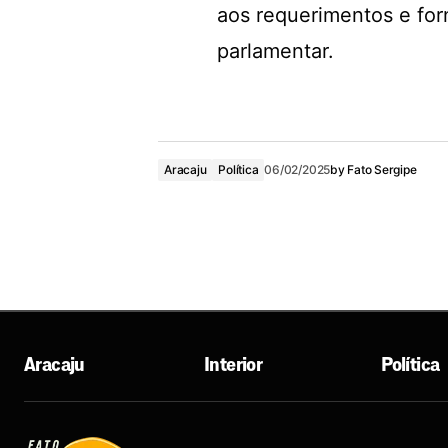
aos requerimentos e for
parlamentar.
Aracaju
Política
06/02/2025
by
Fato Sergipe
Aracaju
Interior
Política