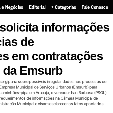
 e Negócios
Editorial
+ Categorias
Fale Conosco
arbosa solicita informações sobre denúncias de irreg
solicita informações
atações emergenciais da Emsurb
ias de
des em contratações
s da Emsurb
ergipana sobre possíveis irregularidades nos processos de
 Empresa Municipal de Serviços Urbanos (Emsurb) para
 caminhões-pipa em Aracaju, o vereador Iran Barbosa (PSOL)
is requerimentos de informações na Câmara Municipal de
nistração Municipal e visam esclarecer os fatos apontados.