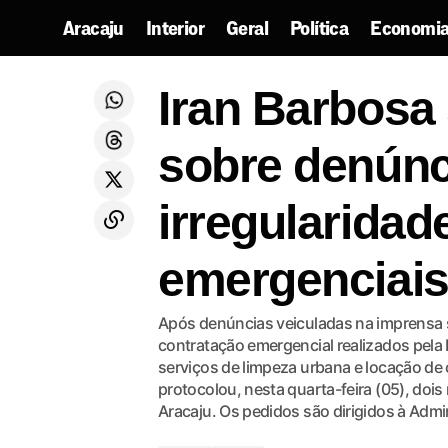
Aracaju
Interior
Geral
Política
Economia
Iran B
Na Barra dos Coqueiros, vereador
Aracaju
Hebert Pereira apresenta projeto pelo
Iran Barbosa 
contr
Política
fim dos fogos de alto impacto sonoro
sobre denúnc
irregularida
emergenciai
Após denúncias veiculadas na imprensa s
contratação emergencial realizados pela
serviços de limpeza urbana e locação de
protocolou, nesta quarta-feira (05), do
Aracaju. Os pedidos são dirigidos à Admi