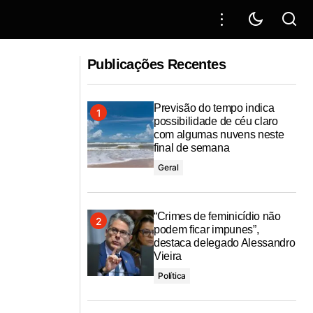
ularidades em
Alerta meteorológico é mantido até
Publicações Recentes
sexta-feira, 7
Previsão do tempo indica
possibilidade de céu claro
com algumas nuvens neste
final de semana
Geral
“Crimes de feminicídio não
podem ficar impunes”,
destaca delegado Alessandro
Vieira
Política