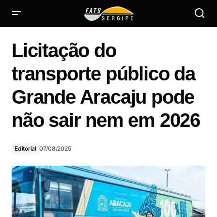
Parce
Licitação do
entre
Unit
transporte público da
e
Sebr
Licitação do transporte público da Grande Aracaju pode
não sair nem em 2026
Grande Aracaju pode
fome
empr
não sair nem em 2026
em
pós-
grad
Editorial
07/08/2025