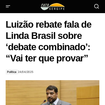
Luizão rebate fala de Linda Brasil sobre ‘debate
combinado’: “Vai ter que provar”
Luizão rebate fala de
Linda Brasil sobre
‘debate combinado’:
“Vai ter que provar”
Política
24/04/2025