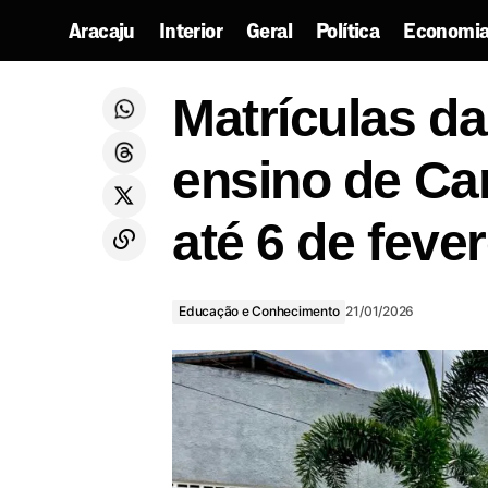
Aracaju
Interior
Geral
Política
Economia
Governo de Sergipe assina ordens de
serviço para restauração de rodovias
Educação e
Matrículas da
que ligam Itabaianinha a Tomar do Geru
Conhecimento
e Tobias Barreto
ensino de Ca
até 6 de fever
Educação e Conhecimento
21/01/2026