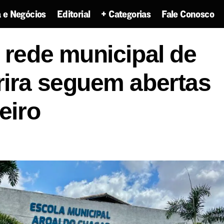
 e Negócios
Editorial
+ Categorias
Fale Conosco
Matrículas da rede municipal de ensino de Carira se
 rede municipal de
até 6 de fevereiro
rira seguem abertas
eiro