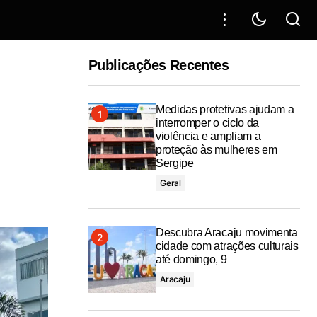
guem abertas
Propriá vive expectativa da Romaria e
Publicações Recentes
Festa de Bom Jesus dos Navegantes e
celebra impacto positivo na economia
Medidas protetivas ajudam a
interromper o ciclo da
violência e ampliam a
proteção às mulheres em
Sergipe
Geral
Descubra Aracaju movimenta
cidade com atrações culturais
até domingo, 9
Aracaju