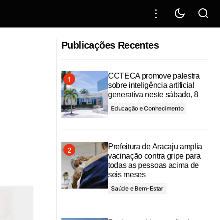
 de viaduto:
Obras de pavimentação no Parque dos
Faróis valorizam região em Nossa
Publicações Recentes
Senhora do Socorro
CCTECA promove palestra
sobre inteligência artificial
generativa neste sábado, 8
Educação e Conhecimento
Prefeitura de Aracaju amplia
vacinação contra gripe para
todas as pessoas acima de
seis meses
Saúde e Bem-Estar