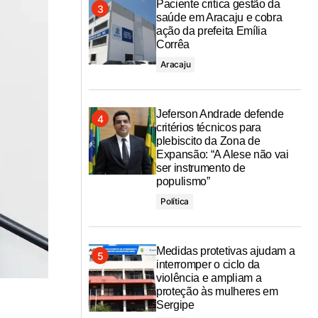
Paciente critica gestão da
saúde em Aracaju e cobra
ação da prefeita Emília
Corrêa
Aracaju
Jeferson Andrade defende
critérios técnicos para
plebiscito da Zona de
Expansão: “A Alese não vai
ser instrumento de
populismo”
Política
Medidas protetivas ajudam a
interromper o ciclo da
violência e ampliam a
proteção às mulheres em
Sergipe