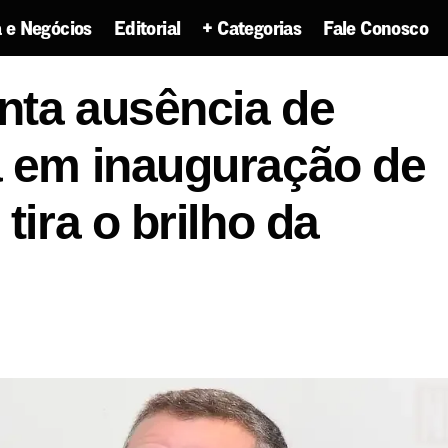
 e Negócios
Editorial
+ Categorias
Fale Conosco
eri lamenta ausência de Emília Corrêa em inauguração
enta ausência de
ira o brilho da obra”
a em inauguração de
tira o brilho da