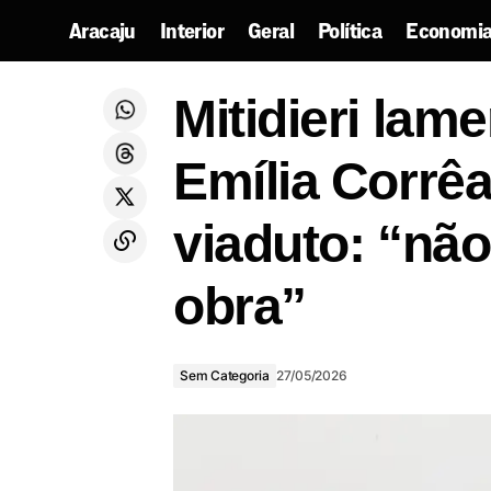
Aracaju
Interior
Geral
Política
Economia
Mitidi
DNOCS explica entrada de maquinário
Sem
Mitidieri lam
em residencial de Lagarto
Categoria
“não t
Emília Corrê
viaduto: “não 
obra”
Sem Categoria
27/05/2026