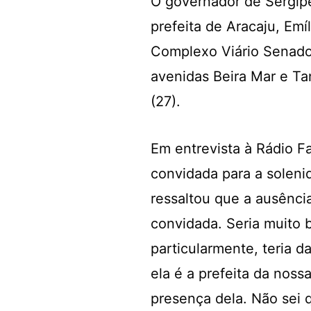
O governador de Sergipe
prefeita de Aracaju, Emí
Complexo Viário Senador
avenidas Beira Mar e Ta
(27).
Em entrevista à Rádio Fa
convidada para a soleni
ressaltou que a ausência
convidada. Seria muito 
particularmente, teria 
ela é a prefeita da noss
presença dela. Não sei q