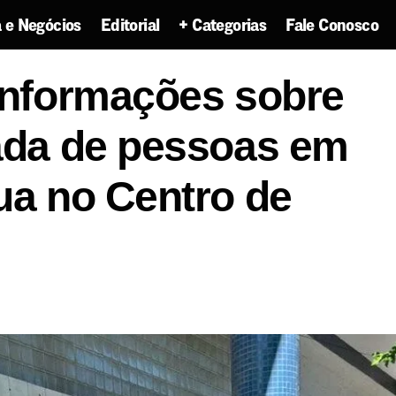
 e Negócios
Editorial
+ Categorias
Fale Conosco
cita informações sobre ação de retirada de pessoas 
 informações sobre
entro de Aracaju (SE)
rada de pessoas em
ua no Centro de