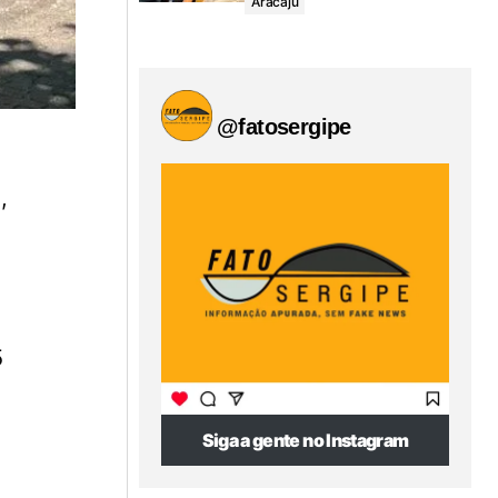
Aracaju
@fatosergipe
,
5
Siga a gente no Instagram