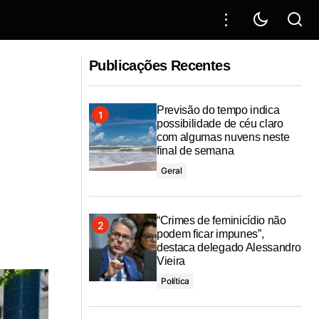
Caueira se prepara para receber o
em situação de
Publicações Recentes
Verão Sergipe 2026 com turismo
aquecido e expectativa da comunidade
Previsão do tempo indica
possibilidade de céu claro
com algumas nuvens neste
final de semana
Geral
“Crimes de feminicídio não
podem ficar impunes”,
destaca delegado Alessandro
Vieira
Política