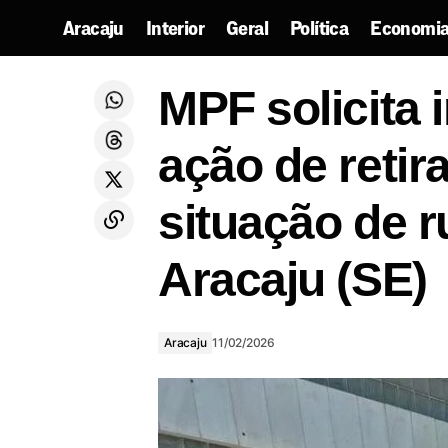
Aracaju
Interior
Geral
Política
Economia
MPF soli
Câmara de Cristinápolis extingue
MPF solicita
mandato de vereador por faltas
Aracaju
rua no C
excessivas
ação de reti
situação de r
Aracaju (SE)
Aracaju
11/02/2026