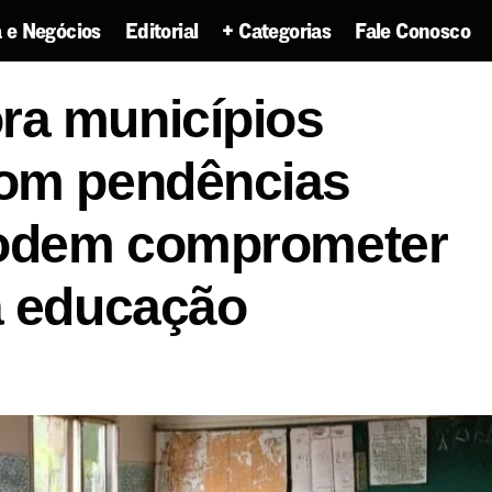
 e Negócios
Editorial
+ Categorias
Fale Conosco
SE monitora municípios sergipanos com pendências f
ra municípios
dem comprometer verbas para a educação
com pendências
podem comprometer
a educação