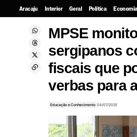
Aracaju
Interior
Geral
Política
Economia
MP
Hemose realiza ‘Sabadão Solidário’ para
Educação e
MPSE monito
reforçar estoques de sangue
Conhecimento
po
sergipanos 
fiscais que 
verbas para 
Educação e Conhecimento
04/07/2025