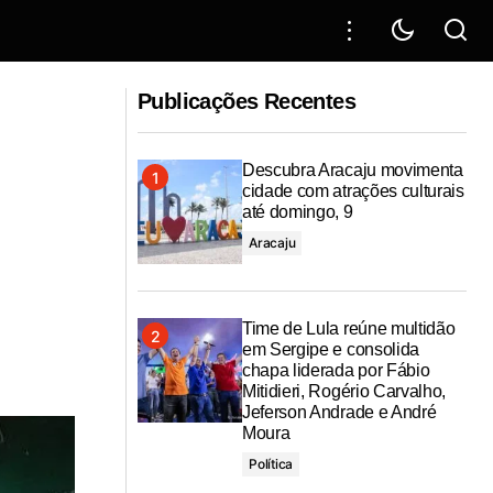
iscais que
Aracaju prorroga funcionamento do
Gripário até 20 de julho para atender alta
Publicações Recentes
de casos respiratórios
Descubra Aracaju movimenta
cidade com atrações culturais
até domingo, 9
Aracaju
Time de Lula reúne multidão
em Sergipe e consolida
chapa liderada por Fábio
Mitidieri, Rogério Carvalho,
Jeferson Andrade e André
Moura
Política