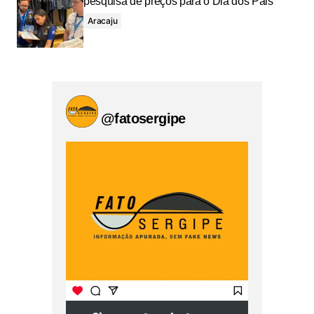
pesquisa de preços para o Dia dos Pais
Aracaju
@fatosergipe