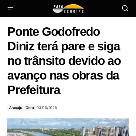
Ponte Godofredo Diniz terá pare e siga no trânsito devido
ao avanço nas obras da Prefeitura
Ponte Godofredo
Diniz terá pare e siga
no trânsito devido ao
avanço nas obras da
Prefeitura
Aracaju
Geral
03/06/2026