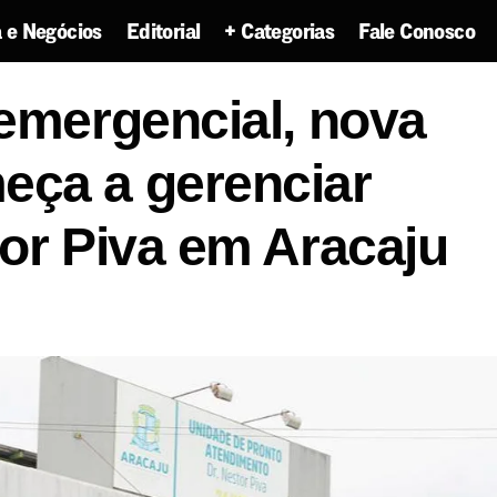
 e Negócios
Editorial
+ Categorias
Fale Conosco
Por contrato emergencial, nova empresa começa a g
 emergencial, nova
Hospital Nestor Piva em Aracaju
ça a gerenciar
tor Piva em Aracaju