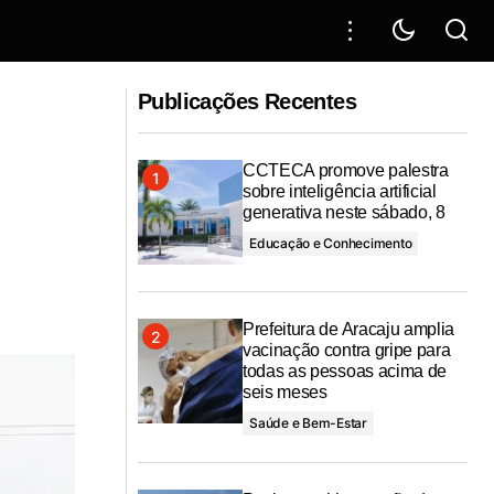
erenciar
“Apelo a prefeita Emília: estão induzindo
Publicações Recentes
a senhora ao erro”, alerta Elber Batalha
CCTECA promove palestra
sobre inteligência artificial
generativa neste sábado, 8
Educação e Conhecimento
Prefeitura de Aracaju amplia
vacinação contra gripe para
todas as pessoas acima de
seis meses
Saúde e Bem-Estar