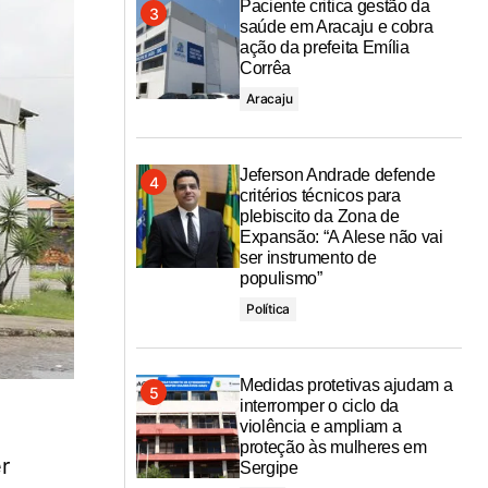
Paciente critica gestão da
saúde em Aracaju e cobra
ação da prefeita Emília
Corrêa
Aracaju
Jeferson Andrade defende
critérios técnicos para
plebiscito da Zona de
Expansão: “A Alese não vai
ser instrumento de
populismo”
Política
Medidas protetivas ajudam a
interromper o ciclo da
violência e ampliam a
proteção às mulheres em
r
Sergipe