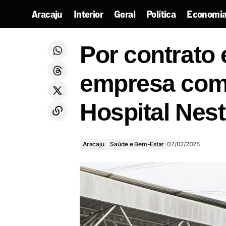
Aracaju
Interior
Geral
Política
Economia
Ministro Márcio Macedo viabiliza
Aracaju
entrega de 350 computadores para
Por contrato
programa de qualificação profissional
Saúde e Bem-Estar
em SE
empresa come
Hospital Nes
Aracaju
Saúde e Bem-Estar
07/02/2025