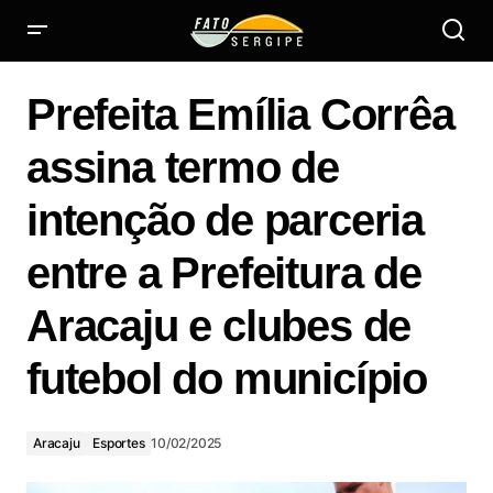
Prefeita Emília Corrêa assina termo de intenção de
parceria entre a Prefeitura de Aracaju e clubes de futebol
Prefeita Emília Corrêa
do município
assina termo de
intenção de parceria
entre a Prefeitura de
Aracaju e clubes de
futebol do município
Aracaju
Esportes
10/02/2025