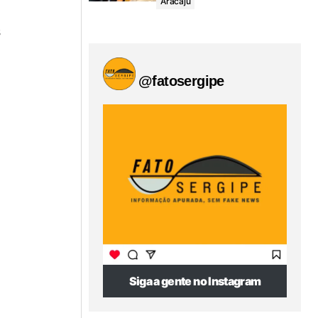
Aracaju
s
@fatosergipe
Siga a gente no Instagram