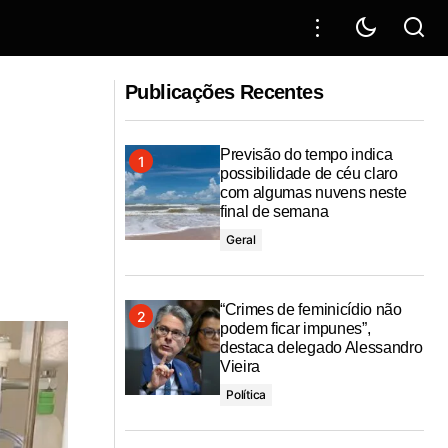
Carro blindado de meio milhão:
na sexta-feira,
denúncia de Elber Batalha expõe
Publicações Recentes
engrenagem política em torno da gestão
Emília Corrêa
Previsão do tempo indica
possibilidade de céu claro
com algumas nuvens neste
final de semana
Geral
“Crimes de feminicídio não
podem ficar impunes”,
destaca delegado Alessandro
Vieira
Política