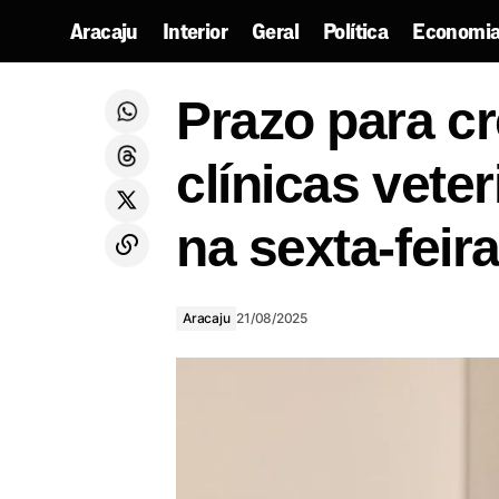
Aracaju
Interior
Geral
Política
Economia
Prazo pa
Rodrigo Valadares pode assumir o
Prazo para c
comando do PL em Sergipe? Redes
Aracaju
22
sociais já apontam o caminho
clínicas vete
na sexta-feira
Aracaju
21/08/2025