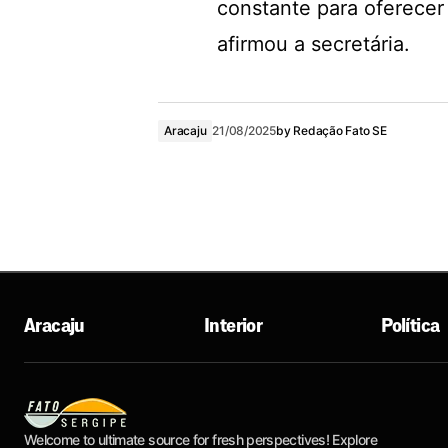
constante para oferecer 
afirmou a secretária.
Aracaju
21/08/2025
by
Redação Fato SE
Aracaju
Interior
Política
Welcome to ultimate source for fresh perspectives! Explore