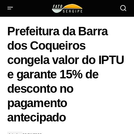
Prefeitura da Barra dos Coqueiros congela valor do IPTU e
garante 15% de desconto no pagamento antecipado
Prefeitura da Barra
dos Coqueiros
congela valor do IPTU
e garante 15% de
desconto no
pagamento
antecipado