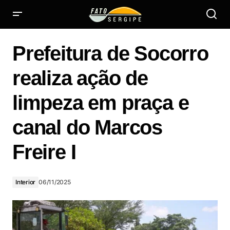
Prefeitura de Socorro realiza ação de limpeza em praça e
canal do Marcos Freire I
Prefeitura de Socorro
realiza ação de
limpeza em praça e
canal do Marcos
Freire I
Interior
06/11/2025