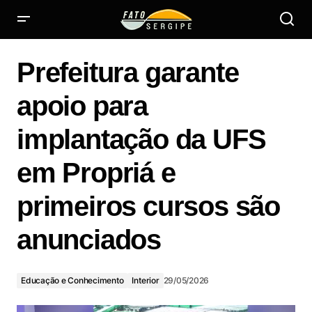
Prefeitura garante apoio para implantação da UFS em
Propriá e primeiros cursos são anunciados
Prefeitura garante
apoio para
implantação da UFS
em Propriá e
primeiros cursos são
anunciados
Educação e Conhecimento
Interior
29/05/2026