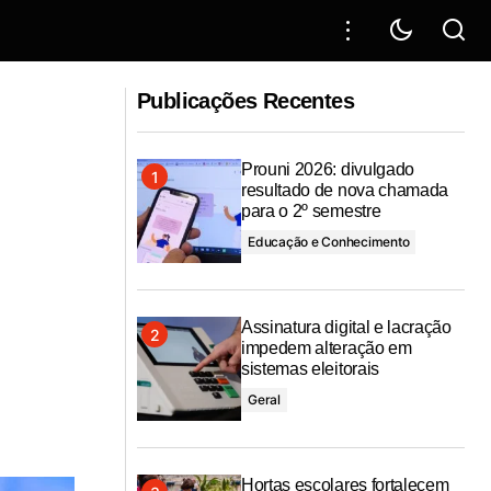
ede Urban95 e
Governo do Estado amplia atuação
Publicações Recentes
transversal para proteção da mulher
Prouni 2026: divulgado
resultado de nova chamada
para o 2º semestre
Educação e Conhecimento
Assinatura digital e lacração
impedem alteração em
sistemas eleitorais
Geral
Hortas escolares fortalecem