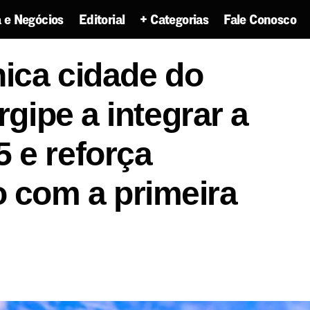
 e Negócios
Editorial
+ Categorias
Fale Conosco
é a única cidade do interior de Sergipe a integrar a R
nica cidade do
compromisso com a primeira infância
rgipe a integrar a
 e reforça
 com a primeira