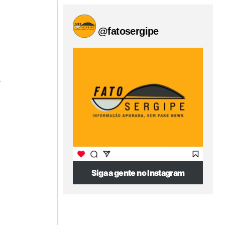
@fatosergipe
s
Siga a gente no Instagram