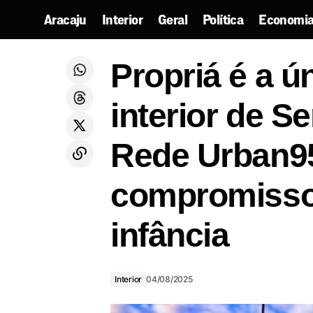
Aracaju
Interior
Geral
Política
Economia
Propriá 
Fábio Mitidieri e André Moura costuram
aliança com grupo de Marcos Santana
Interior
Propriá é a ú
reforça 
em São Cristóvão
interior de Se
Rede Urban95
compromisso
infância
Interior
04/08/2025