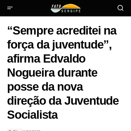
“Sempre acreditei na força da juventude”, afirma Edvaldo
Nogueira durante posse da nova direção da Juventude
“Sempre acreditei na
Socialista
força da juventude”,
afirma Edvaldo
Nogueira durante
posse da nova
direção da Juventude
Socialista