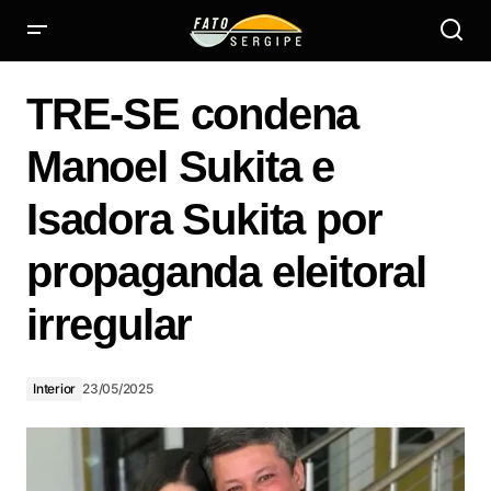
TRE-SE condena Manoel Sukita e Isadora Sukita por
propaganda eleitoral irregular
TRE-SE condena
Manoel Sukita e
Isadora Sukita por
propaganda eleitoral
irregular
Interior
23/05/2025