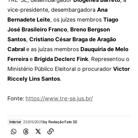
vice-presidente, desembargadora
Ana
Bernadete Leite
, os juízes membros
Tiago
José Brasileiro Franco
,
Breno Bergson
Santos
,
Cristiano César Braga de Aragão
Cabral
e as juízas membros
Dauquíria de Melo
Ferreira
e
Brígida Decler
c
Fink
. Representou o
Ministério Público Eleitoral o procurador
Victor
Riccely Lins Santos
.
Fonte:
https://www.tre-se.jus.br/
Interior
23/05/2025
by
Redação Fato SE