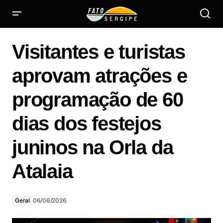
Cald
Visitantes e turistas
de
cana
aprovam atrações e
vira
sust
programação de 60
e
tran
Visitantes e turistas aprovam atrações e programação de
dias dos festejos
a
60 dias dos festejos juninos na Orla da Atalaia
vida
juninos na Orla da
de
famíl
Atalaia
nas
estr
de
Serg
Geral
06/06/2026