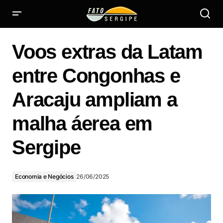
Voos extras da Latam entre Congonhas e Aracaju ampliam
a malha áerea em Sergipe
Voos extras da Latam
entre Congonhas e
Aracaju ampliam a
malha áerea em
Sergipe
Economia e Negócios
26/06/2025