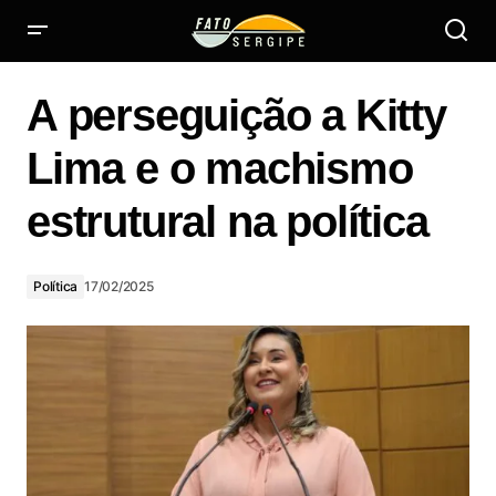
A perseguição a Kitty Lima e o machismo estrutural na
política
A perseguição a Kitty
Lima e o machismo
estrutural na política
Política
17/02/2025