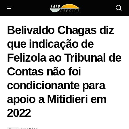
Belivaldo Chagas diz que indicação de Felizola ao Tribunal
de Contas não foi condicionante para apoio a Mitidieri em
Belivaldo Chagas diz
2022
que indicação de
Felizola ao Tribunal de
Contas não foi
condicionante para
apoio a Mitidieri em
2022