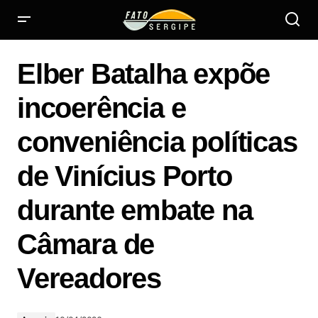
Elber Batalha expõe incoerência e conveniência políticas
de Vinícius Porto durante embate na Câmara de
Elber Batalha expõe
Vereadores
incoerência e
conveniência políticas
de Vinícius Porto
durante embate na
Câmara de
Vereadores