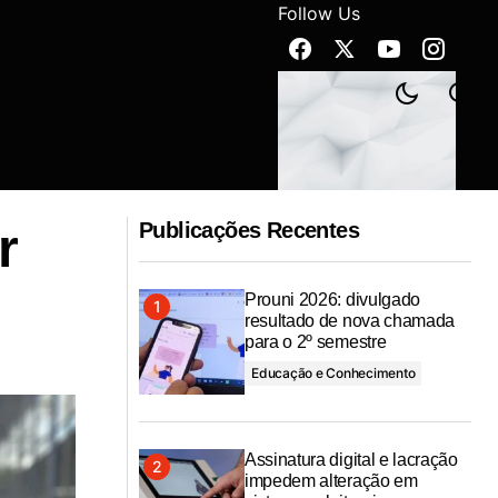
Follow Us
Vereador Isac Silveira cobra Ricardo
 do Banese
Vasconcelos para instalação da CPI das
Publicações Recentes
r
Multas e ameaça judicializar caso
Prouni 2026: divulgado
resultado de nova chamada
para o 2º semestre
Educação e Conhecimento
Assinatura digital e lacração
impedem alteração em