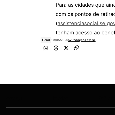
Para as cidades que ain
com os pontos de retirad
(
assistenciasocial.se.gov
tenham acesso ao benefí
Geral
23/05/2025
by
Redação Fato SE
Aracaju
Interior
Política