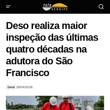
Deso realiza maior inspeção das últimas quatro décadas
na adutora do São Francisco
Deso realiza maior
inspeção das últimas
quatro décadas na
adutora do São
Francisco
Geral
28/04/2026