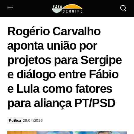
Rogério Carvalho aponta união por projetos para Sergipe
e diálogo entre Fábio e Lula como fatores para aliança
Rogério Carvalho
PT/PSD
aponta união por
projetos para Sergipe
e diálogo entre Fábio
e Lula como fatores
para aliança PT/PSD
Política
28/04/2026