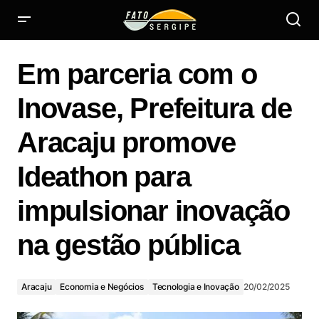
Em parceria com o Inovase, Prefeitura de Aracaju promove
Ideathon para impulsionar inovação na gestão pública
Em parceria com o
Inovase, Prefeitura de
Aracaju promove
Ideathon para
impulsionar inovação
na gestão pública
Aracaju
Economia e Negócios
Tecnologia e Inovação
20/02/2025