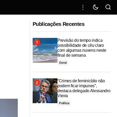
am ciclo de
Prefeitura da Barra dos Coqueiros
realiza credenciamento da imprensa
Publicações Recentes
para o Carnaval 2026
Previsão do tempo indica
possibilidade de céu claro
com algumas nuvens neste
final de semana
Geral
“Crimes de feminicídio não
podem ficar impunes”,
destaca delegado Alessandro
Vieira
Política