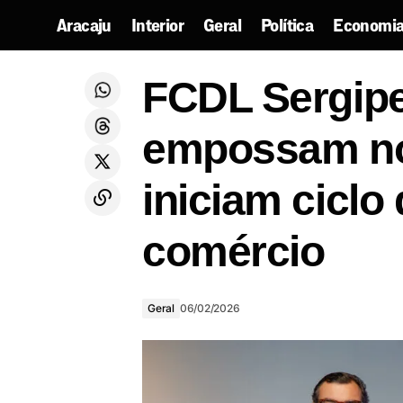
Aracaju
Interior
Geral
Política
Economia
FCDL Serg
Segundo final de semana do Verão
Sergipe traz Israel e Rodolffo e Nando
Geral
FCDL Sergipe
fortaleci
Reis entre as atrações em Pirambu
empossam nov
iniciam ciclo
comércio
Geral
06/02/2026