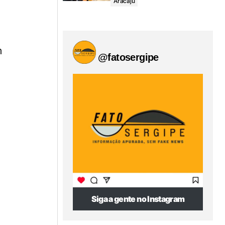
Aracaju
m
@fatosergipe
Siga a gente no Instagram