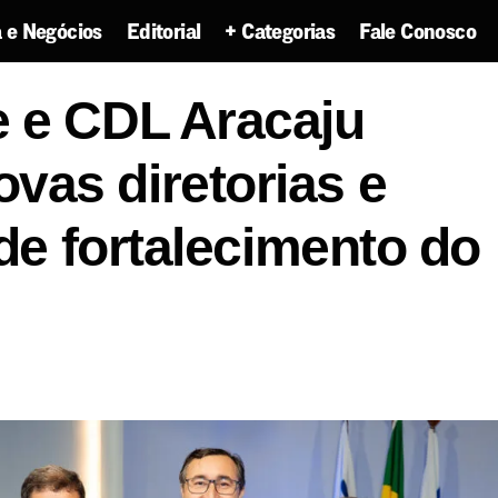
 e Negócios
Editorial
+ Categorias
Fale Conosco
ipe e CDL Aracaju empossam novas diretorias e inici
 e CDL Aracaju
mento do comércio
as diretorias e
 de fortalecimento do