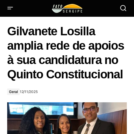
Gilvanete Losilla amplia rede de apoios à sua candidatura
no Quinto Constitucional
Gilvanete Losilla
amplia rede de apoios
à sua candidatura no
Quinto Constitucional
Geral
12/11/2025