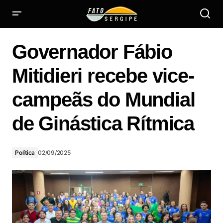
Governador Fábio Mitidieri recebe vice-campeãs do
Mundial de Ginástica Rítmica
Governador Fábio
Mitidieri recebe vice-
campeãs do Mundial
de Ginástica Rítmica
Política
02/09/2025