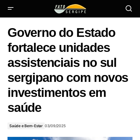
Governo do Estado fortalece unidades assistenciais no sul
sergipano com novos investimentos em saúde
Governo do Estado
fortalece unidades
assistenciais no sul
sergipano com novos
investimentos em
saúde
Saúde e Bem-Estar
03/09/2025