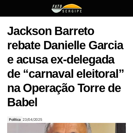
Empr
Jackson Barreto
de
colet
rebate Danielle Garcia
de
lixo
e acusa ex-delegada
em
Arac
de “carnaval eleitoral”
é
Jackson Barreto rebate Danielle Garcia e acusa ex-
mult
delegada de “carnaval eleitoral” na Operação Torre de
na Operação Torre de
em
Babel
R$
Babel
1,5
milh
por
oper
Política
23/04/2025
sem