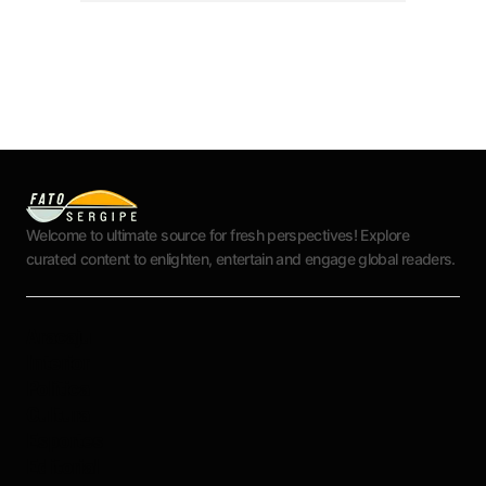
Welcome to ultimate source for fresh perspectives! Explore
curated content to enlighten, entertain and engage global readers.
Aracaju
Interior
Política
Cultura
Esportes
Editorial