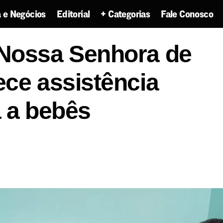
 e Negócios
Editorial
+ Categorias
Fale Conosco
ernidade Nossa Senhora de Lourdes oferece assistên
Nossa Senhora de
ecializada a bebês prematuros
ece assistência
a a bebês