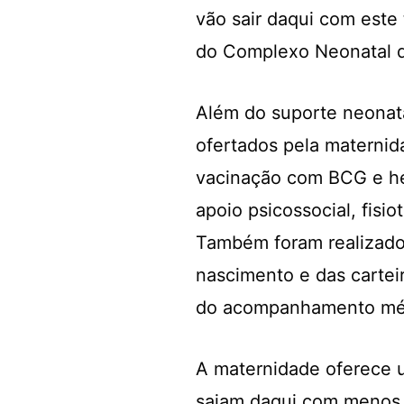
vão sair daqui com este
do Complexo Neonatal 
Além do suporte neonata
ofertados pela maternid
vacinação com BCG e hep
apoio psicossocial, fisio
Também foram realizados
nascimento e das cartei
do acompanhamento médi
A maternidade oferece u
saiam daqui com menos 