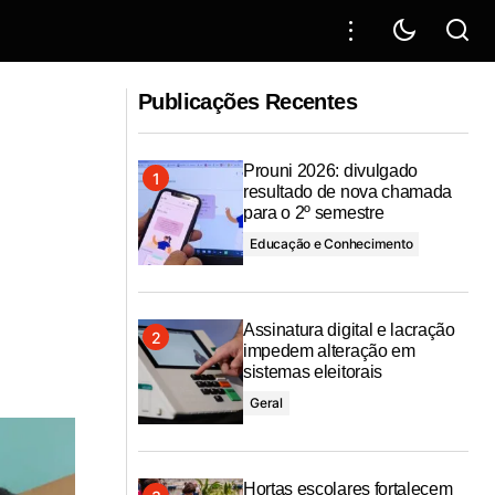
Senador Rogério Carvalho detalha
cia
Publicações Recentes
como articulação com Lula garantiu R$
1,5 bilhão para transformar Sergipe
Prouni 2026: divulgado
resultado de nova chamada
para o 2º semestre
Educação e Conhecimento
Assinatura digital e lacração
impedem alteração em
sistemas eleitorais
Geral
Hortas escolares fortalecem