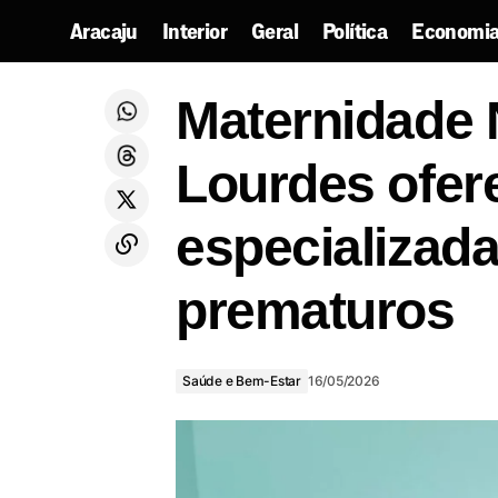
Aracaju
Interior
Geral
Política
Economia
Mat
Programa Mãe Sergipana entrega
Saúde e Bem-
Maternidade 
cartões em Simão Dias e Poço Verde
Estar
esp
Lourdes ofer
especializad
prematuros
Saúde e Bem-Estar
16/05/2026