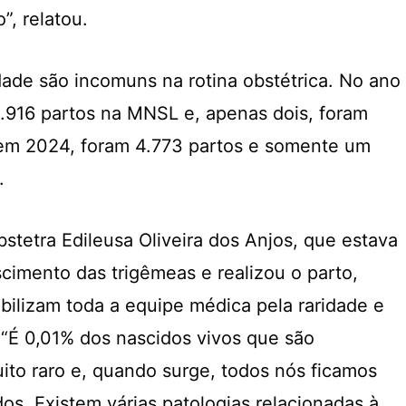
”, relatou.
dade são incomuns na rotina obstétrica. No ano
.916 partos na MNSL e, apenas dois, foram
 em 2024, foram 4.773 partos e somente um
.
bstetra Edileusa Oliveira dos Anjos, que estava
scimento das trigêmeas e realizou o parto,
ilizam toda a equipe médica pela raridade e
. “É 0,01% dos nascidos vivos que são
uito raro e, quando surge, todos nós ficamos
s. Existem várias patologias relacionadas à